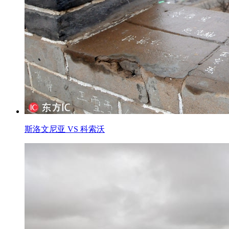
斯洛文尼亚 VS 科索沃