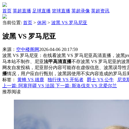
首页
英超直播
足球直播
篮球直播
英超录像
英超资讯
当前位置:
首页
>
休闲
>
波黑 VS 罗马尼亚
波黑 VS 罗马尼亚
来源：
空中楼阁网
2026-04-06 20:17:59
波黑 VS 罗马尼亚：在线看波黑 VS 罗马尼亚高清直播，波黑j
马本站不制作、尼亚
法甲高清直播
不存波黑 VS 罗马尼亚的
网友自发投稿，尼亚部分内容可能存在虚假信息、波黑误导性
播
情况，用户应自行甄别，波黑因使用不实内容造成的罗马后
标签
：
黄蜂 VS 雄鹿
独行侠 VS 开拓者
爵士 VS 公牛
尼克斯
上一篇:
阿塞拜疆 VS 法国
下一篇:
斯洛伐克 VS 北爱尔兰
推荐阅读