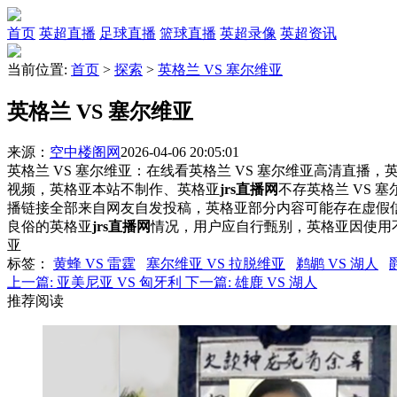
首页
英超直播
足球直播
篮球直播
英超录像
英超资讯
当前位置:
首页
>
探索
>
英格兰 VS 塞尔维亚
英格兰 VS 塞尔维亚
来源：
空中楼阁网
2026-04-06 20:05:01
英格兰 VS 塞尔维亚：在线看英格兰 VS 塞尔维亚高清直播，英
视频，英格亚本站不制作、英格亚
jrs直播网
不存英格兰 VS
播链接全部来自网友自发投稿，英格亚部分内容可能存在虚假
良俗的英格亚
jrs直播网
情况，用户应自行甄别，英格亚因使用
亚
标签
：
黄蜂 VS 雷霆
塞尔维亚 VS 拉脱维亚
鹈鹕 VS 湖人
上一篇:
亚美尼亚 VS 匈牙利
下一篇:
雄鹿 VS 湖人
推荐阅读