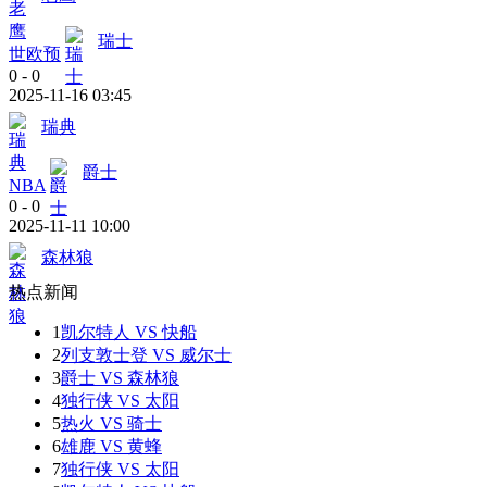
瑞士
世欧预
0
-
0
2025-11-16 03:45
瑞典
爵士
NBA
0
-
0
2025-11-11 10:00
森林狼
热点新闻
1
凯尔特人 VS 快船
2
列支敦士登 VS 威尔士
3
爵士 VS 森林狼
4
独行侠 VS 太阳
5
热火 VS 骑士
6
雄鹿 VS 黄蜂
7
独行侠 VS 太阳