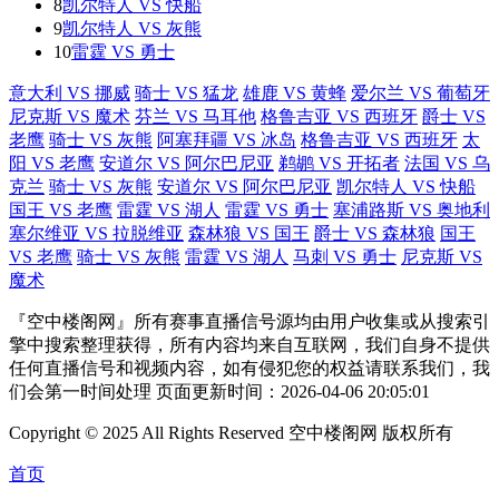
8
凯尔特人 VS 快船
9
凯尔特人 VS 灰熊
10
雷霆 VS 勇士
意大利 VS 挪威
骑士 VS 猛龙
雄鹿 VS 黄蜂
爱尔兰 VS 葡萄牙
尼克斯 VS 魔术
芬兰 VS 马耳他
格鲁吉亚 VS 西班牙
爵士 VS
老鹰
骑士 VS 灰熊
阿塞拜疆 VS 冰岛
格鲁吉亚 VS 西班牙
太
阳 VS 老鹰
安道尔 VS 阿尔巴尼亚
鹈鹕 VS 开拓者
法国 VS 乌
克兰
骑士 VS 灰熊
安道尔 VS 阿尔巴尼亚
凯尔特人 VS 快船
国王 VS 老鹰
雷霆 VS 湖人
雷霆 VS 勇士
塞浦路斯 VS 奥地利
塞尔维亚 VS 拉脱维亚
森林狼 VS 国王
爵士 VS 森林狼
国王
VS 老鹰
骑士 VS 灰熊
雷霆 VS 湖人
马刺 VS 勇士
尼克斯 VS
魔术
『空中楼阁网』所有赛事直播信号源均由用户收集或从搜索引
擎中搜索整理获得，所有内容均来自互联网，我们自身不提供
任何直播信号和视频内容，如有侵犯您的权益请联系我们，我
们会第一时间处理 页面更新时间：2026-04-06 20:05:01
Copyright © 2025 All Rights Reserved 空中楼阁网 版权所有
首页