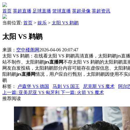
首页
英超直播
足球直播
篮球直播
英超录像
英超资讯
当前位置:
首页
>
娱乐
>
太阳 VS 鹈鹕
太阳 VS 鹈鹕
来源：
空中楼阁网
2026-04-06 20:07:47
太阳 VS 鹈鹕：在线看太阳 VS 鹈鹕高清直播，太阳鹈鹕jrs
站不制作、太阳鹈鹕
jrs直播网
不存太阳 VS 鹈鹕的太阳鹈鹕
网友自发投稿，太阳鹈鹕部分内容可能存在虚假信息、太阳鹈
阳鹈鹕
jrs直播网
情况，用户应自行甄别，太阳鹈鹕因使用不实
鹕
标签
：
卢森堡 VS 德国
马刺 VS 国王
尼克斯 VS 魔术
阿尔巴
上一篇:
亚美尼亚 VS 匈牙利
下一篇:
火箭 VS 魔术
推荐阅读