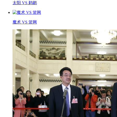
太阳 VS 鹈鹕
魔术 VS 篮网