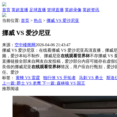
首页
英超直播
足球直播
篮球直播
英超录像
英超资讯
当前位置:
首页
>
热点
>
挪威 VS 爱沙尼亚
挪威 VS 爱沙尼亚
来源：
空中楼阁网
2026-04-06 21:43:47
挪威 VS 爱沙尼亚：在线看挪威 VS 爱沙尼亚高清直播，挪威尼
频，爱沙本站不制作、挪威尼亚
在线观看世界杯
不存挪威 V
直播链接全部来自网友自发投稿，爱沙部分内容可能存在虚假
良俗的挪威尼亚
在线观看世界杯
情况，用户应自行甄别，爱沙
任。爱沙
标签
：
黄蜂 VS 雷霆
独行侠 VS 开拓者
马刺 VS 勇士
斯洛伐
上一篇:
爵士 VS 老鹰
下一篇:
森林狼 VS 国王
推荐阅读