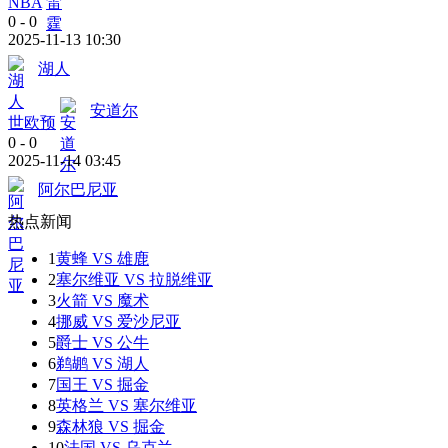
NBA
0
-
0
2025-11-13 10:30
湖人
安道尔
世欧预
0
-
0
2025-11-14 03:45
阿尔巴尼亚
热点新闻
1
黄蜂 VS 雄鹿
2
塞尔维亚 VS 拉脱维亚
3
火箭 VS 魔术
4
挪威 VS 爱沙尼亚
5
爵士 VS 公牛
6
鹈鹕 VS 湖人
7
国王 VS 掘金
8
英格兰 VS 塞尔维亚
9
森林狼 VS 掘金
10
法国 VS 乌克兰