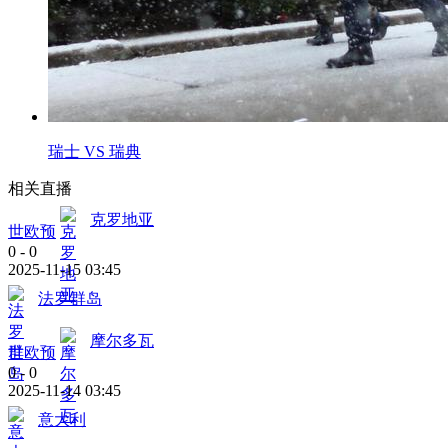
瑞士 VS 瑞典
相关直播
克罗地亚
世欧预
0
-
0
2025-11-15 03:45
法罗群岛
摩尔多瓦
世欧预
0
-
0
2025-11-14 03:45
意大利