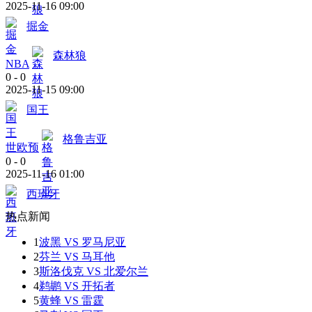
2025-11-16 09:00
掘金
森林狼
NBA
0
-
0
2025-11-15 09:00
国王
格鲁吉亚
世欧预
0
-
0
2025-11-16 01:00
西班牙
热点新闻
1
波黑 VS 罗马尼亚
2
芬兰 VS 马耳他
3
斯洛伐克 VS 北爱尔兰
4
鹈鹕 VS 开拓者
5
黄蜂 VS 雷霆