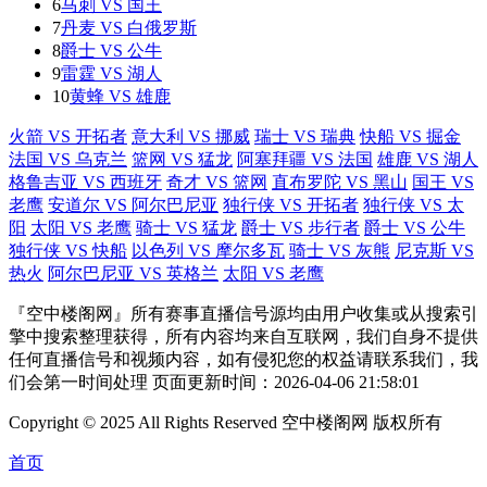
6
马刺 VS 国王
7
丹麦 VS 白俄罗斯
8
爵士 VS 公牛
9
雷霆 VS 湖人
10
黄蜂 VS 雄鹿
火箭 VS 开拓者
意大利 VS 挪威
瑞士 VS 瑞典
快船 VS 掘金
法国 VS 乌克兰
篮网 VS 猛龙
阿塞拜疆 VS 法国
雄鹿 VS 湖人
格鲁吉亚 VS 西班牙
奇才 VS 篮网
直布罗陀 VS 黑山
国王 VS
老鹰
安道尔 VS 阿尔巴尼亚
独行侠 VS 开拓者
独行侠 VS 太
阳
太阳 VS 老鹰
骑士 VS 猛龙
爵士 VS 步行者
爵士 VS 公牛
独行侠 VS 快船
以色列 VS 摩尔多瓦
骑士 VS 灰熊
尼克斯 VS
热火
阿尔巴尼亚 VS 英格兰
太阳 VS 老鹰
『空中楼阁网』所有赛事直播信号源均由用户收集或从搜索引
擎中搜索整理获得，所有内容均来自互联网，我们自身不提供
任何直播信号和视频内容，如有侵犯您的权益请联系我们，我
们会第一时间处理 页面更新时间：2026-04-06 21:58:01
Copyright © 2025 All Rights Reserved 空中楼阁网 版权所有
首页