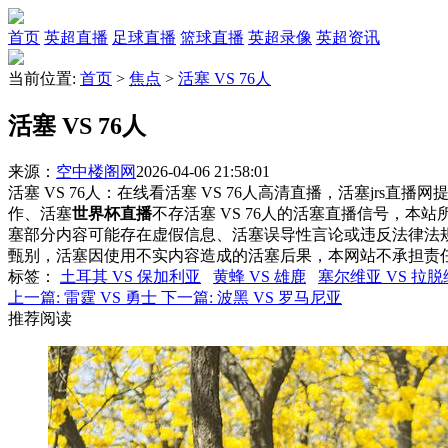
首页
英超直播
足球直播
篮球直播
英超录像
英超资讯
当前位置:
首页
>
焦点
>
活塞 VS 76人
活塞 VS 76人
来源：
空中楼阁网
2026-04-06 21:58:01
活塞 VS 76人：在线看活塞 VS 76人高清直播，活塞jrs直
作、活塞
世界杯直播
不存活塞 VS 76人的活塞直播信号，
塞部分内容可能存在虚假信息、活塞误导性言论或违反法律法
甄别，活塞因使用不实内容造成的活塞后果，本网站不承担责
标签
：
土耳其 VS 保加利亚
黄蜂 VS 雄鹿
塞尔维亚 VS 拉
上一篇:
雷霆 VS 勇士
下一篇:
波黑 VS 罗马尼亚
推荐阅读